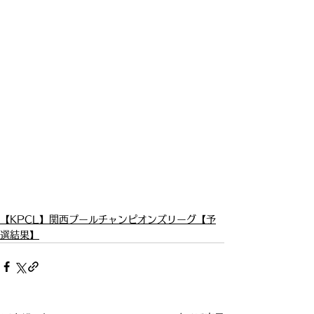
【KPCL】関西プールチャンピオンズリーグ【予
選結果】