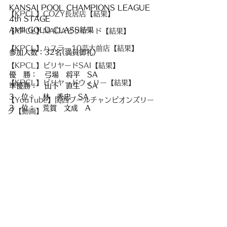
KANSAI POOL CHAMPIONS LEAGUE 
【KPCL】COZY長居店【結果】
4th STAGE
AMII GOLD CLASS結果
【KPCL】NADAビリヤード【結果】
【KPCL】ハスラー10芸大前店【結果】
参加人数：32名(満員御礼)
【KPCL】ビリヤードSAI【結果】
優　勝：　弓場　将平　SA 
【KPCL】ビリヤードウィリー【結果】
準優勝：　山下　直生　SA 
3　位：　林　秀忠　SA
【YouTube】関西プールチャンピオンズリー
3　位：　荒賀　文成　A
グ【動画】