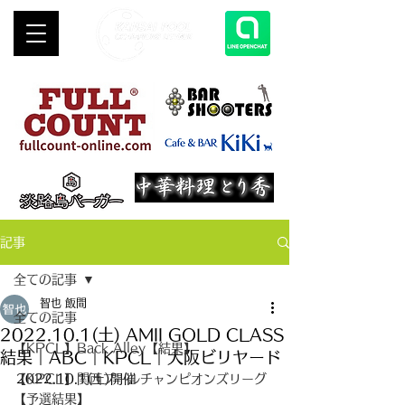
記事
全ての記事
智也 飯間
全ての記事
2022.10.1(土) AMII GOLD CLASS
【KPCL】Back Alley【結果】
結果｜ABC｜KPCL｜大阪ビリヤード
【KPCL】関西プールチャンピオンズリーグ
2022.10.1(土)開催
【予選結果】