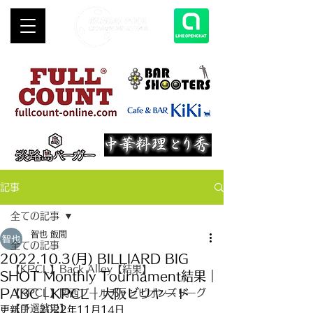
記事
全ての記事
智也 飯間
全ての記事
2022.10.3(月) BILLIARD BIG
【KPCL】Back Alley【結果】
SHOT Monthly Tournament結果｜
PABC｜KPCL｜大阪ビリヤード
【KPCL】関西プールチャンピオンズリーグ
【予選結果】
更新日：
2022年11月14日