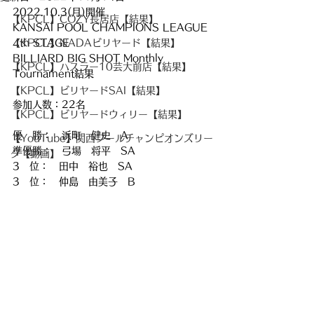
2022.10.3(月)開催
【KPCL】COZY長居店【結果】
KANSAI POOL CHAMPIONS LEAGUE 
【KPCL】NADAビリヤード【結果】
4th STAGE
BILLIARD BIG SHOT Monthly 
【KPCL】ハスラー10芸大前店【結果】
Tournament結果
【KPCL】ビリヤードSAI【結果】
参加人数：22名
【KPCL】ビリヤードウィリー【結果】
優　勝：　浜町　健史　A
【YouTube】関西プールチャンピオンズリー
準優勝：　弓場　将平　SA
グ【動画】
3　位：　田中　裕也　SA
3　位：　仲島　由美子　B