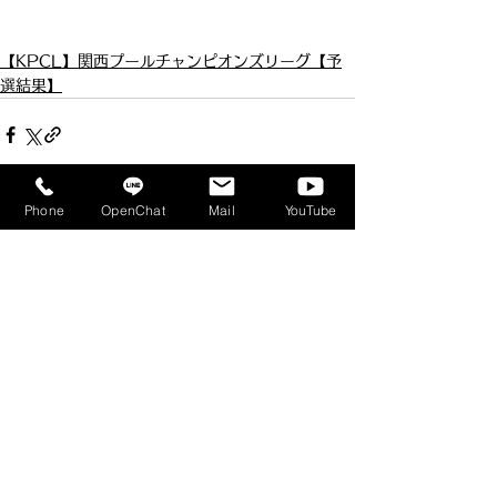
【KPCL】関西プールチャンピオンズリーグ【予
選結果】
Phone
OpenChat
Mail
YouTube
すべて表示
最新記事