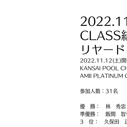
2022.1
CLAS
リヤード
2022.11.12(土)
KANSAI POOL C
AMII PLATINUM
参加人数：31名
優　勝：　林　秀忠
準優勝：　飯間　智
3　位：　久保田　