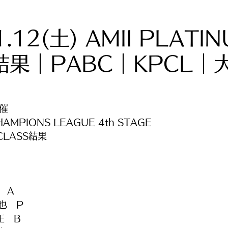
1.12(土) AMII PLATI
S結果｜PABC｜KPCL｜
開催
HAMPIONS LEAGUE 4th STAGE
 CLASS結果
　A
也　P
正　B