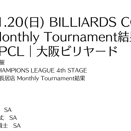
1.20(日) BILLIARDS 
nthly Tournament
KPCL｜大阪ビリヤード
開催
HAMPIONS LEAGUE 4th STAGE
Y長居店 Monthly Tournament結果
　SA
丈　SA
貴士　SA