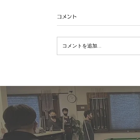
コメント
コメントを追加…
2023.6.7(水) NADAビリヤ
ード Express Tournament
結果｜PABC｜KPCL｜大阪
ビリヤード