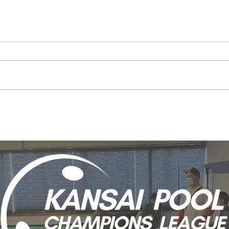
2023.6.6(火)マグスミノエ
202
9ボール Monthly
BIG
Tournament結果｜PABC
Tou
｜KPCL｜大阪ビリヤード
｜K