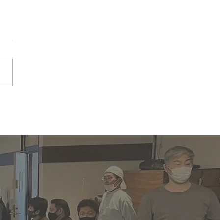
3.6.5(月)BILLIARD
 SHOT Monthly
rnament結果｜PABC
PCL｜大阪ビリヤード