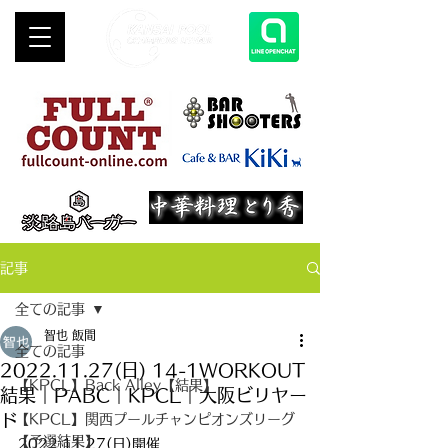
記事
全ての記事
智也 飯間
全ての記事
2022.11.27(日) 14-1WORKOUT
【KPCL】Back Alley【結果】
結果｜PABC｜KPCL｜大阪ビリヤー
ド
【KPCL】関西プールチャンピオンズリーグ
【予選結果】
2022.11.27(日)開催