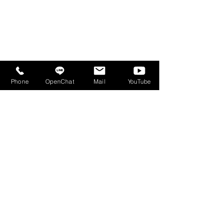
Phone
OpenChat
Mail
YouTube
コメント
コメントを追加…
2023.6.6(火)マグスミノ
2023.6.5(月)B