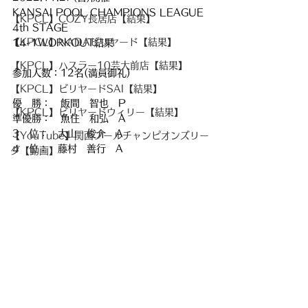
KANSAI POOL CHAMPIONS LEAGUE 
【KPCL】COZY長居店【結果】
4th STAGE
【KPCL】NADAビリヤード【結果】
14-1WORKOUT結果
【KPCL】ハスラー10芸大前店【結果】
参加人数：12名(満員御礼)
【KPCL】ビリヤードSAI【結果】
優　勝：　飯間　智也　P
【KPCL】ビリヤードウィリー【結果】
準優勝：　魚住　和弘　A
3　位：　大山　俊介　A
【YouTube】関西プールチャンピオンズリー
4　位：　藤村　善行　A
グ【動画】