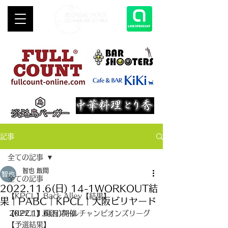
記事
全ての記事
智也 飯間
全ての記事
2022.11.6(日) 14-1WORKOUT結
【KPCL】Back Alley【結果】
果｜PABC｜KPCL｜大阪ビリヤード
【KPCL】関西プールチャンピオンズリーグ
2022.11.6(日)開催
【予選結果】