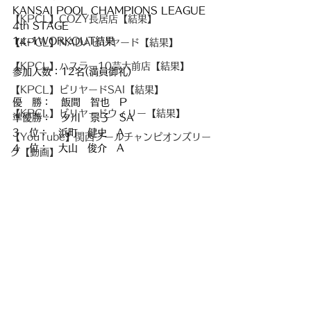
KANSAI POOL CHAMPIONS LEAGUE 
【KPCL】COZY長居店【結果】
4th STAGE
14-1WORKOUT結果
【KPCL】NADAビリヤード【結果】
【KPCL】ハスラー10芸大前店【結果】
参加人数：12名(満員御礼)
【KPCL】ビリヤードSAI【結果】
優　勝：　飯間　智也　P
【KPCL】ビリヤードウィリー【結果】
準優勝：　夕川　景子　SA
3　位：　浜町　健史　A
【YouTube】関西プールチャンピオンズリー
4　位：　大山　俊介　A
グ【動画】