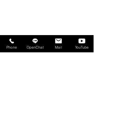
Phone
OpenChat
Mail
YouTube
コメント
コメントを追加…
2023.6.6(火)マグスミノ
2023.6.5(月)B