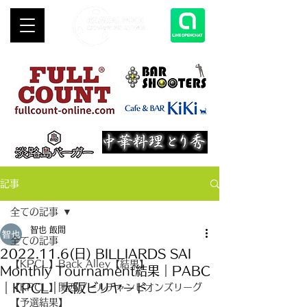
記事
全ての記事
智也 飯間
全ての記事
2022.11.6(日) BILLIARDS SAI
【KPCL】Back Alley【結果】
Monthly Tournament結果｜PABC
｜KPCL｜大阪ビリヤード
【KPCL】関西プールチャンピオンズリーグ
【予選結果】