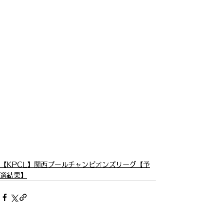
【KPCL】関西プールチャンピオンズリーグ【予
選結果】