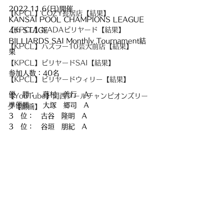
2022.11.6(日)開催
【KPCL】COZY長居店【結果】
KANSAI POOL CHAMPIONS LEAGUE 
【KPCL】NADAビリヤード【結果】
4th STAGE
BILLIARDS SAI Monthly Tournament結
【KPCL】ハスラー10芸大前店【結果】
果
【KPCL】ビリヤードSAI【結果】
参加人数：40名
【KPCL】ビリヤードウィリー【結果】
優　勝：　藤村　善行　A
【YouTube】関西プールチャンピオンズリー
準優勝：　大塚　郷司　A
グ【動画】
3　位：　古谷　隆明　A
3　位：　谷垣　朋紀　A