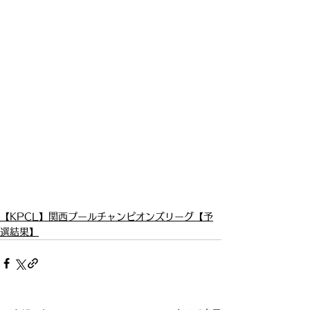
【KPCL】関西プールチャンピオンズリーグ【予
選結果】