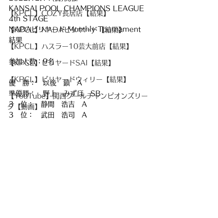
KANSAI POOL CHAMPIONS LEAGUE 
【KPCL】COZY長居店【結果】
4th STAGE
NADAビリヤード Monthly Tournament
【KPCL】NADAビリヤード【結果】
結果
【KPCL】ハスラー10芸大前店【結果】
参加人数：9名
【KPCL】ビリヤードSAI【結果】
【KPCL】ビリヤードウィリー【結果】
優　勝：　以後　鎮　A
準優勝：　野上　みずほ　SB
【YouTube】関西プールチャンピオンズリー
3　位：　静間　浩吉　A
グ【動画】
3　位：　武田　浩司　A