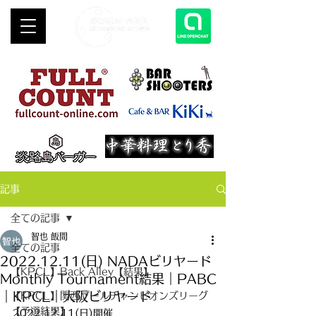
記事
全ての記事
智也 飯間
全ての記事
2022.12.11(日) NADAビリヤード
【KPCL】Back Alley【結果】
Monthly Tournament結果｜PABC
｜KPCL｜大阪ビリヤード
【KPCL】関西プールチャンピオンズリーグ
【予選結果】
2022.12.11(日)開催