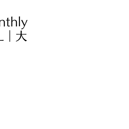
nthly
CL｜大