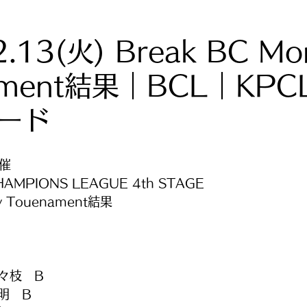
.13(火) Break BC Mo
ament結果｜BCL｜KP
ード
開催
HAMPIONS LEAGUE 4th STAGE
ly Touenament結果
々枝　B
明　B