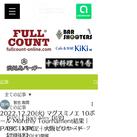
記事
全ての記事
智也 飯間
全ての記事
2022.12.20(火) マグスミノエ 10ボ
【KPCL】Back Alley【結果】
ール Monthly Tournament結果｜
PABC｜KPCL｜大阪ビリヤード
【KPCL】関西プールチャンピオンズリーグ
【予選結果】
2022.12.20(火)開催