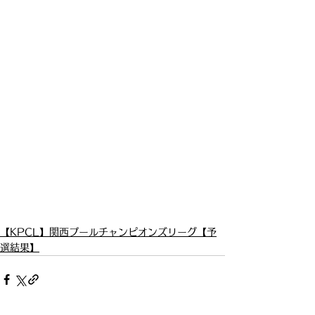
【KPCL】関西プールチャンピオンズリーグ【予
選結果】