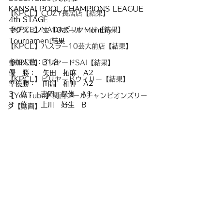
KANSAI POOL CHAMPIONS LEAGUE 
【KPCL】COZY長居店【結果】
4th STAGE
【KPCL】NADAビリヤード【結果】
マグスミノエ 10ボール Monthly 
Tournament結果
【KPCL】ハスラー10芸大前店【結果】
参加人数：31名
【KPCL】ビリヤードSAI【結果】
優　勝：　矢田　拓麻　A2
【KPCL】ビリヤードウィリー【結果】
準優勝：　田淵　和伸　A2
3　位：　吉岡　保俊　A1
【YouTube】関西プールチャンピオンズリー
3　位：　上川　好生　B
グ【動画】