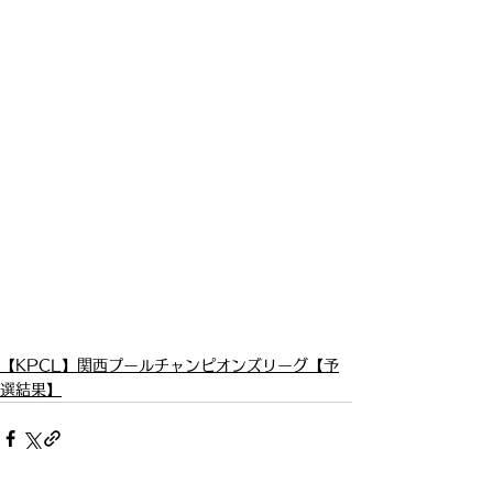
【KPCL】関西プールチャンピオンズリーグ【予
選結果】