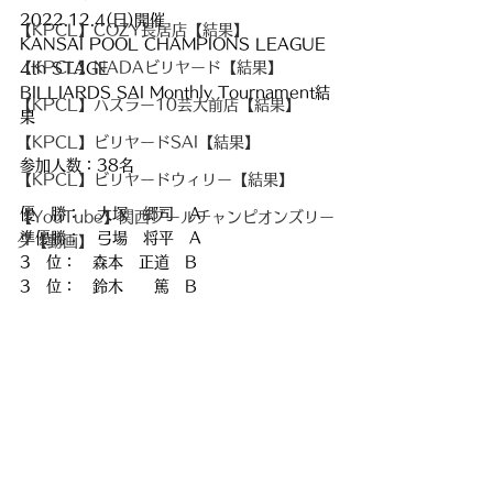
2022.12.4(日)開催
【KPCL】COZY長居店【結果】
KANSAI POOL CHAMPIONS LEAGUE 
【KPCL】NADAビリヤード【結果】
4th STAGE
BILLIARDS SAI Monthly Tournament結
【KPCL】ハスラー10芸大前店【結果】
果
【KPCL】ビリヤードSAI【結果】
参加人数：38名
【KPCL】ビリヤードウィリー【結果】
優　勝：　大塚　郷司　A
【YouTube】関西プールチャンピオンズリー
準優勝：　弓場　将平　A
グ【動画】
3　位：　森本　正道　B
3　位：　鈴木　　篤　B