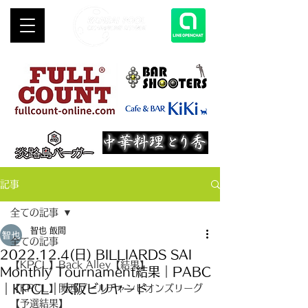
記事
全ての記事
智也 飯間
全ての記事
2022.12.4(日) BILLIARDS SAI
【KPCL】Back Alley【結果】
Monthly Tournament結果｜PABC
｜KPCL｜大阪ビリヤード
【KPCL】関西プールチャンピオンズリーグ
【予選結果】