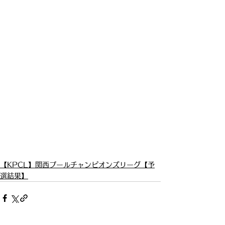
【KPCL】関西プールチャンピオンズリーグ【予
選結果】