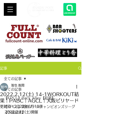
記事
全ての記事
智也 飯間
全ての記事
2022.2.12(土) 14-1WORKOUT結
【KPCL】Back Alley【結果】
果｜PABC｜AGCL｜大阪ビリヤード
更新日：
2022年6月10日
【KPCL】関西プールチャンピオンズリーグ
2022.2.12(土)開催
【予選結果】