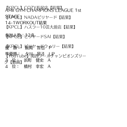
【KPCL】COZY長居店【結果】
AMII GYM CHAMPIONS LEAGUE 1st 
STAGE
【KPCL】NADAビリヤード【結果】
14-1WORKOUT結果
【KPCL】ハスラー10芸大前店【結果】
参加人数：12名
【KPCL】ビリヤードSAI【結果】
【KPCL】ビリヤードウィリー【結果】
優　勝：　飯間　智也　P
準優勝：　夕川　景子　LP
【YouTube】関西プールチャンピオンズリー
3　位：　浜町　健史　A
グ【動画】
4　位：　橋村　幸宏　A