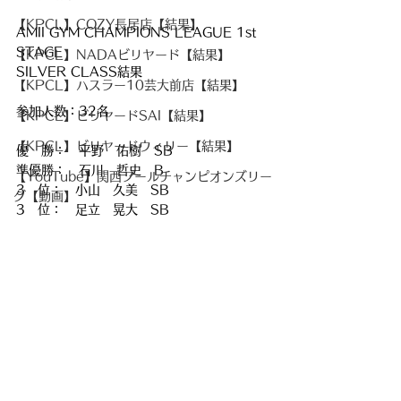
【KPCL】COZY長居店【結果】
AMII GYM CHAMPIONS LEAGUE 1st 
STAGE
【KPCL】NADAビリヤード【結果】
SILVER CLASS結果
【KPCL】ハスラー10芸大前店【結果】
参加人数：32名
【KPCL】ビリヤードSAI【結果】
【KPCL】ビリヤードウィリー【結果】
優　勝：　平野　佑樹　SB
準優勝：　石川　哲史　B
【YouTube】関西プールチャンピオンズリー
3　位：　小山　久美　SB
グ【動画】
3　位：　足立　晃大　SB