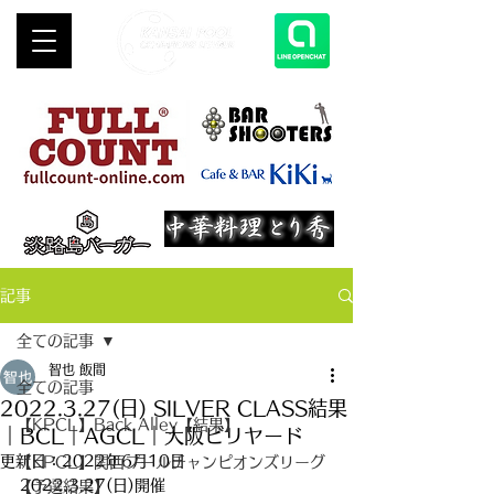
記事
全ての記事
智也 飯間
全ての記事
2022.3.27(日) SILVER CLASS結果
【KPCL】Back Alley【結果】
｜BCL｜AGCL｜大阪ビリヤード
更新日：
2022年6月10日
【KPCL】関西プールチャンピオンズリーグ
2022.3.27(日)開催
【予選結果】