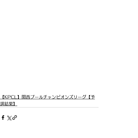
【KPCL】関西プールチャンピオンズリーグ【予
選結果】