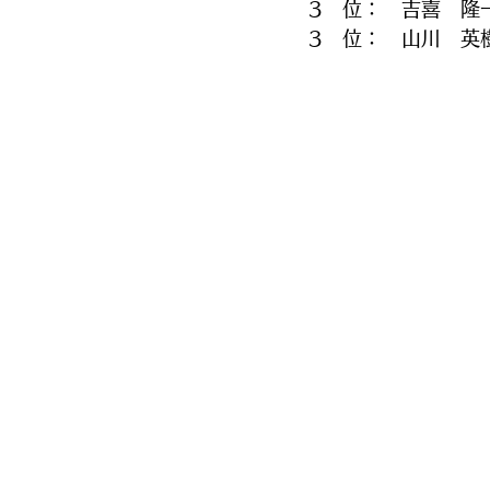
3　位：　吉喜　隆
3　位：　山川　英