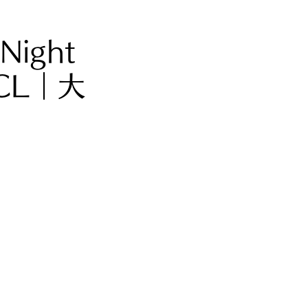
Night
GCL｜大