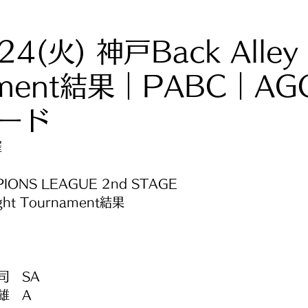
24(火) 神戸Back Alley 
ament結果｜PABC｜A
ード
催
PIONS LEAGUE 2nd STAGE
ight Tournament結果
司　SA
雄　A