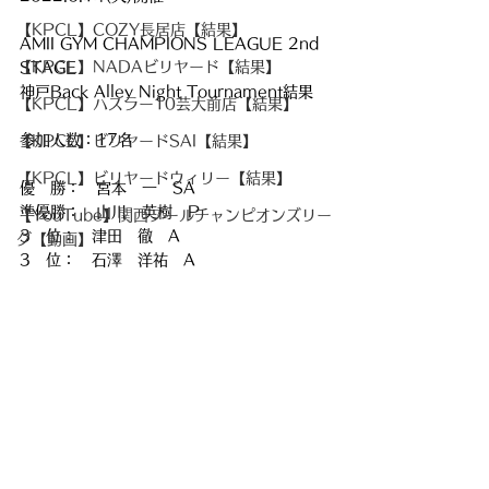
【KPCL】COZY長居店【結果】
AMII GYM CHAMPIONS LEAGUE 2nd 
【KPCL】NADAビリヤード【結果】
STAGE
神戸Back Alley Night Tournament結果
【KPCL】ハスラー10芸大前店【結果】
参加人数：17名
【KPCL】ビリヤードSAI【結果】
【KPCL】ビリヤードウィリー【結果】
優　勝：　宮本　一　SA
準優勝：　山川　英樹　P
【YouTube】関西プールチャンピオンズリー
3　位：　津田　徹　A
グ【動画】
3　位：　石澤　洋祐　A