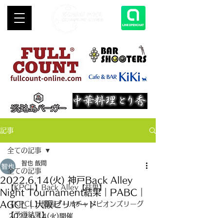
記事
全ての記事
智也 飯間
全ての記事
2022.6.14(火) 神戸Back Alley
【KPCL】Back Alley【結果】
Night Tournament結果｜PABC｜
AGCL｜大阪ビリヤード
【KPCL】関西プールチャンピオンズリーグ
【予選結果】
2022.6.14(火)開催