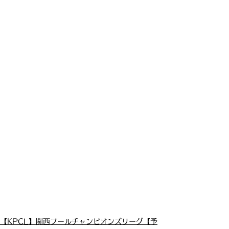
【KPCL】関西プールチャンピオンズリーグ【予