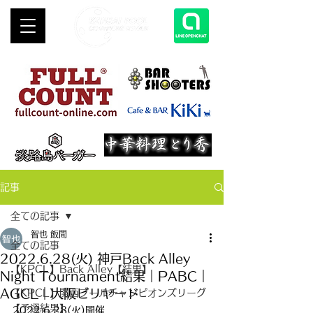
記事
全ての記事
智也 飯間
全ての記事
2022.6.28(火) 神戸Back Alley
【KPCL】Back Alley【結果】
Night Tournament結果｜PABC｜
AGCL｜大阪ビリヤード
【KPCL】関西プールチャンピオンズリーグ
【予選結果】
2022.6.28(火)開催