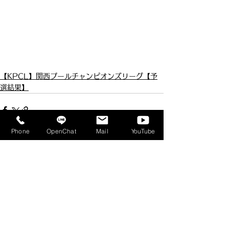
【KPCL】関西プールチャンピオンズリーグ【予
選結果】
Phone
OpenChat
Mail
YouTube
すべて表示
最新記事