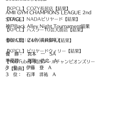
【KPCL】COZY長居店【結果】
AMII GYM CHAMPIONS LEAGUE 2nd 
【KPCL】NADAビリヤード【結果】
STAGE
神戸Back Alley Night Tournament結果
【KPCL】ハスラー10芸大前店【結果】
参加人数：24名(満員御礼)
【KPCL】ビリヤードSAI【結果】
【KPCL】ビリヤードウィリー【結果】
優　勝：　宮本　一　SA
準優勝：　堀阪　浩之　A
【YouTube】関西プールチャンピオンズリー
3　位：　伊藤　登　A
グ【動画】
3　位：　石澤　洋祐　A