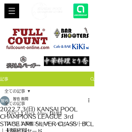
記事
全ての記事
智也 飯間
全ての記事
2022.7.3(日) KANSAI POOL
【KPCL】Back Alley【結果】
CHAMPIONS LEAGUE 3rd
STAGE AMII SILVER CLASS｜BCL
【KPCL】関西プールチャンピオンズリーグ
【予選結果】
｜大阪ビリヤード