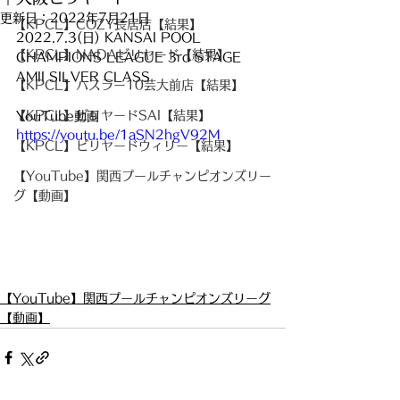
更新日：
2022年7月21日
【KPCL】COZY長居店【結果】
2022.7.3(日) KANSAI POOL 
【KPCL】NADAビリヤード【結果】
CHAMPIONS LEAGUE 3rd STAGE
AMII SILVER CLASS
【KPCL】ハスラー10芸大前店【結果】
【KPCL】ビリヤードSAI【結果】
YouTube動画
https://youtu.be/1aSN2hgV92M
【KPCL】ビリヤードウィリー【結果】
【YouTube】関西プールチャンピオンズリー
グ【動画】
【YouTube】関西プールチャンピオンズリーグ
【動画】