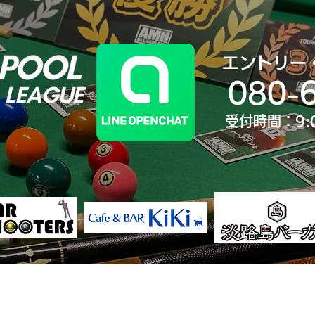
エントリー
080-
受付時間：9:
決勝大会
ランキング
歴代王者
大会Yo