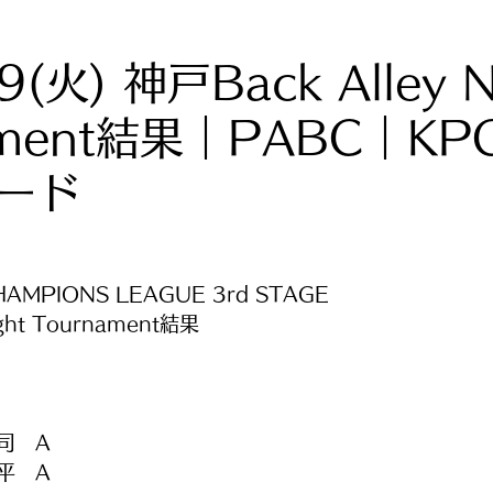
9(火) 神戸Back Alley N
ament結果｜PABC｜KP
ード
HAMPIONS LEAGUE 3rd STAGE
ight Tournament結果
司　A
平　A