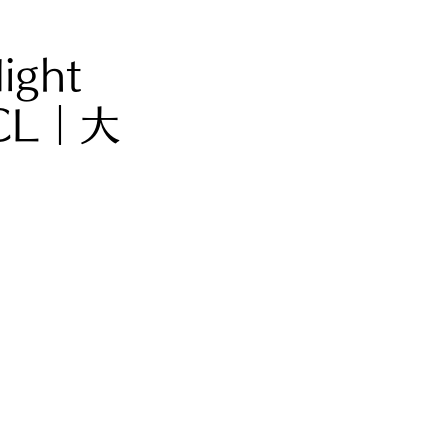
ight
CL｜大