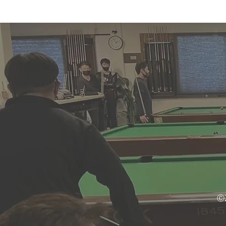
POOL CHAMPIONS
LEAGUE 4th STAGE AMII
PLATINUM CLASS｜
PABC｜大阪ビリヤード
Ⓒ2