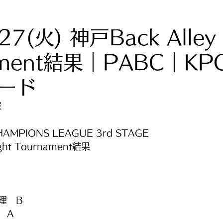
27(火) 神戸Back Alley 
ament結果｜PABC｜KP
ード
催
HAMPIONS LEAGUE 3rd STAGE
ight Tournament結果
理　B
　A