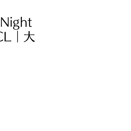
Night
CL｜大