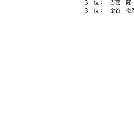
3　位：　吉喜　隆
3　位：　金谷　俊