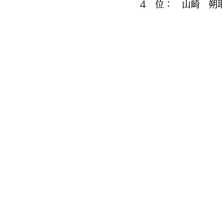
4　位：　山崎　朔