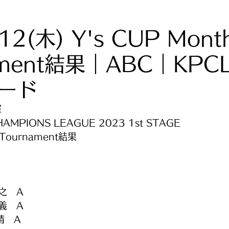
12(木) Y's CUP Month
ament結果｜ABC｜KPC
ード
催
HAMPIONS LEAGUE 2023 1st STAGE
y Tournament結果
之　A
義　A
晴　A