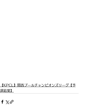
【KPCL】関西プールチャンピオンズリーグ【予
選結果】