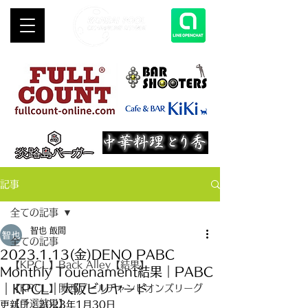
記事
全ての記事
智也 飯間
全ての記事
2023.1.13(金)DENO PABC
【KPCL】Back Alley【結果】
Monthly Touenament結果｜PABC
｜KPCL｜大阪ビリヤード
【KPCL】関西プールチャンピオンズリーグ
【予選結果】
更新日：
2023年1月30日