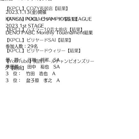
【KPCL】COZY長居店【結果】
2023.1.13(金)開催
【KPCL】NADAビリヤード【結果】
KANSAI POOL CHAMPIONS LEAGUE 
2023 1st STAGE
【KPCL】ハスラー10芸大前店【結果】
DENO PABC Monthly Touenament結果
【KPCL】ビリヤードSAI【結果】
参加人数：29名
【KPCL】ビリヤードウィリー【結果】
優　勝：　弓場　将平　SA
【YouTube】関西プールチャンピオンズリー
準優勝：　田中　裕也　SA
グ【動画】
3　位：　竹田　浩也　A
3　位：　盆子原　孝之　A