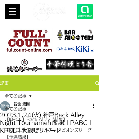
記事
全ての記事
智也 飯間
全ての記事
2023.1.24(火) 神戸Back Alley
【KPCL】Back Alley【結果】
Night Tournament結果｜PABC｜
KPCL｜大阪ビリヤード
【KPCL】関西プールチャンピオンズリーグ
【予選結果】