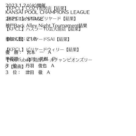
2023.1.24(火)開催
【KPCL】COZY長居店【結果】
KANSAI POOL CHAMPIONS LEAGUE 
【KPCL】NADAビリヤード【結果】
2023 1st STAGE
神戸Back Alley Night Tournament結果
【KPCL】ハスラー10芸大前店【結果】
参加人数：21名
【KPCL】ビリヤードSAI【結果】
【KPCL】ビリヤードウィリー【結果】
優　勝：　宮本　一　A
準優勝：　山川　英樹　P
【YouTube】関西プールチャンピオンズリー
3　位：　丹羽　俊也　A
グ【動画】
3　位：　津田　徹　A