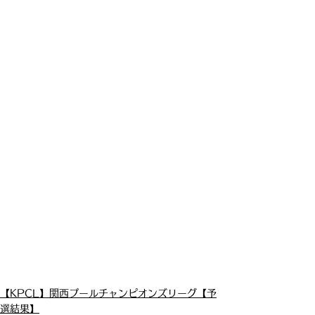
【KPCL】関西プールチャンピオンズリーグ【予
選結果】