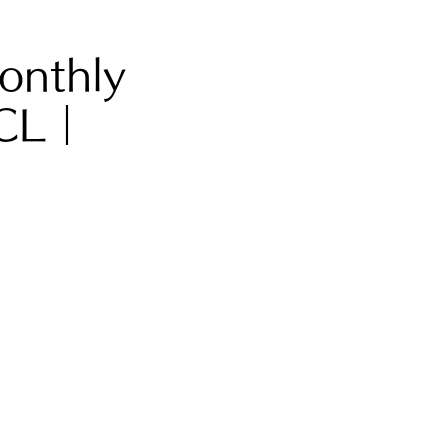
nthly
CL｜