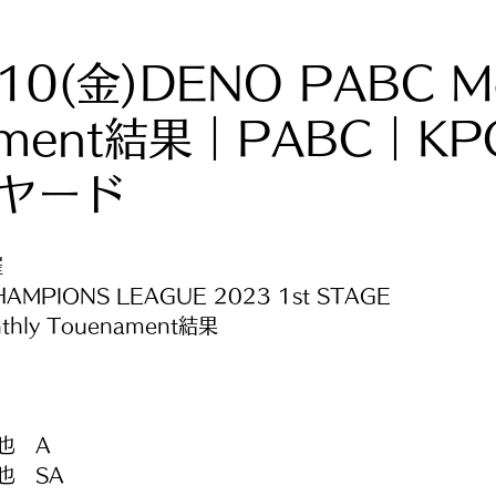
.10(金)DENO PABC Mo
ament結果｜PABC｜KP
ヤード
催
HAMPIONS LEAGUE 2023 1st STAGE
thly Touenament結果
也　A
也　SA