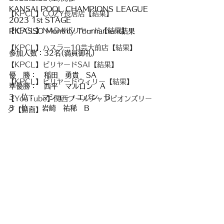
KANSAI POOL CHAMPIONS LEAGUE 
【KPCL】COZY長居店【結果】
2023 1st STAGE
【KPCL】NADAビリヤード【結果】
PICASSO Monthly Tournament結果
【KPCL】ハスラー10芸大前店【結果】
参加人数：32名(満員御礼)
【KPCL】ビリヤードSAI【結果】
優　勝：　稲田　勇貴　SA
【KPCL】ビリヤードウィリー【結果】
準優勝：　西平　マルロン　A
3　位：　マシュー・エバン　B
【YouTube】関西プールチャンピオンズリー
3　位：　岩崎　祐稀　B
グ【動画】