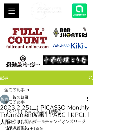
記事
全ての記事
智也 飯間
全ての記事
2023.2.25(土) PICASSO Monthly
【KPCL】Back Alley【結果】
Tournament結果｜PABC｜KPCL｜
大阪ビリヤード
【KPCL】関西プールチャンピオンズリーグ
【予選結果】
2023.2.25(土)開催