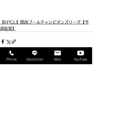
【KPCL】関西プールチャンピオンズリーグ【予
選結果】
Phone
OpenChat
Mail
YouTube
すべて表示
最新記事