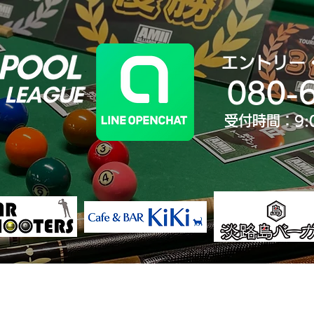
エントリー
080-
受付時間：9:
決勝大会
ランキング
歴代王者
大会Yo