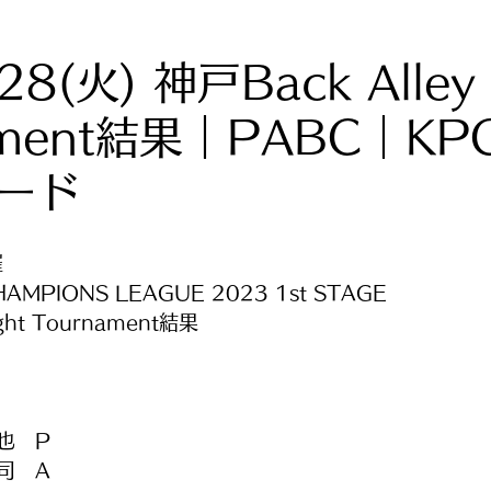
28(火) 神戸Back Alley 
ament結果｜PABC｜KP
ード
催
HAMPIONS LEAGUE 2023 1st STAGE
ight Tournament結果
也　P
司　A