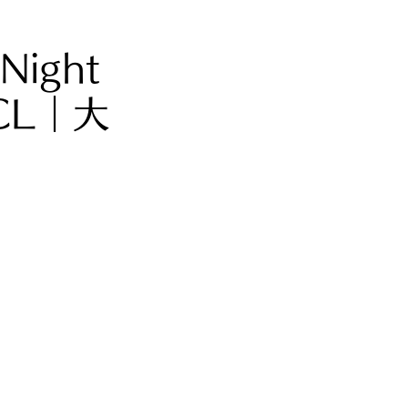
Night
CL｜大