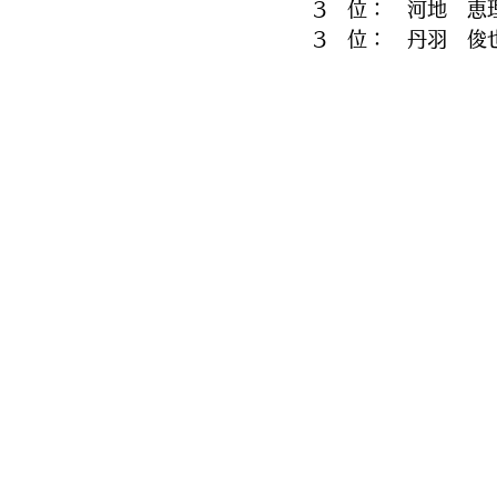
3　位：　河地　恵
3　位：　丹羽　俊