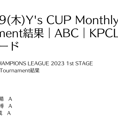
.9(木)Y's CUP Monthl
ament結果｜ABC｜KPC
ード
HAMPIONS LEAGUE 2023 1st STAGE
y Tournament結果
晴　A
博　A
成　A