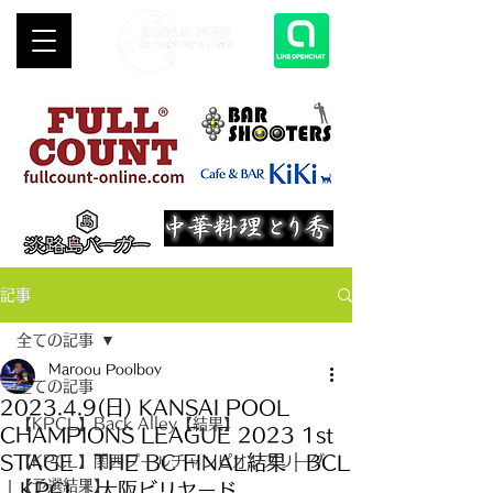
記事
全ての記事
Maroou Poolboy
全ての記事
2023.4.9(日) KANSAI POOL
【KPCL】Back Alley【結果】
CHAMPIONS LEAGUE 2023 1st
STAGE THE BC FINAL結果｜BCL
【KPCL】関西プールチャンピオンズリーグ
【予選結果】
｜KPCL｜大阪ビリヤード