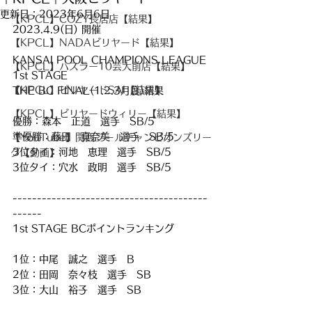
更新日：
2023年6月6日
【KPCL】COZY長居店【結果】
2023.4.9(日) 開催
【KPCL】NADAビリヤード【結果】
KANSAI POOL CHAMPIONS LEAGUE 
【KPCL】ハスラー10芸大前店【結果】
1st STAGE
【KPCL】ビリヤードSAI【結果】
THE BC FINAL(1.2.3月度)結果
【KPCL】ビリヤードウィリー【結果】
優勝：森本　正道　選手　SB/5
準優勝：藤田　真奈美　選手　SB/5
【YouTube】関西プールチャンピオンズリー
3位タイ：河地　恵理　選手　SB/5
グ【動画】
3位タイ：穴水　政明　選手　SB/5
----------------------------------------
------
1st STAGE BCポイントランキング
1位：中尾　誠之　選手　B
2位：田岡　奈々枝　選手　SB
3位：大山　裕子　選手　SB