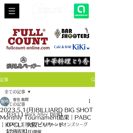
記事
全ての記事
智也 飯間
全ての記事
2023.5.1(月)BILLIARD BIG SHOT
【KPCL】Back Alley【結果】
Monthly Tournament結果｜PABC
｜KPCL｜大阪ビリヤード
【KPCL】関西プールチャンピオンズリーグ
【予選結果】
2023.5.1(月)開催