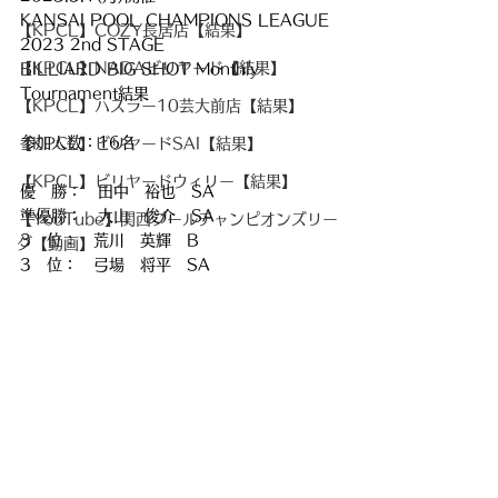
KANSAI POOL CHAMPIONS LEAGUE 
【KPCL】COZY長居店【結果】
2023 2nd STAGE
【KPCL】NADAビリヤード【結果】
BILLIARD BIG SHOT Monthly 
Tournament結果
【KPCL】ハスラー10芸大前店【結果】
参加人数：16名
【KPCL】ビリヤードSAI【結果】
【KPCL】ビリヤードウィリー【結果】
優　勝：　田中　裕也　SA
準優勝：　大山　俊介　SA
【YouTube】関西プールチャンピオンズリー
3　位：　荒川　英輝　B
グ【動画】
3　位：　弓場　将平　SA