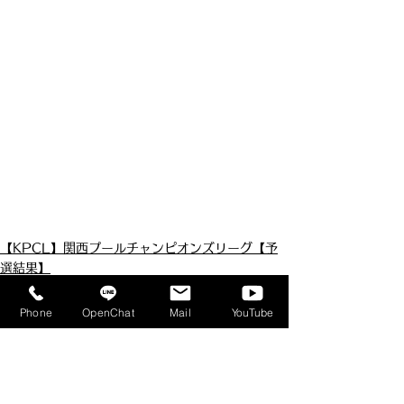
【KPCL】関西プールチャンピオンズリーグ【予
選結果】
Phone
OpenChat
Mail
YouTube
すべて表示
最新記事