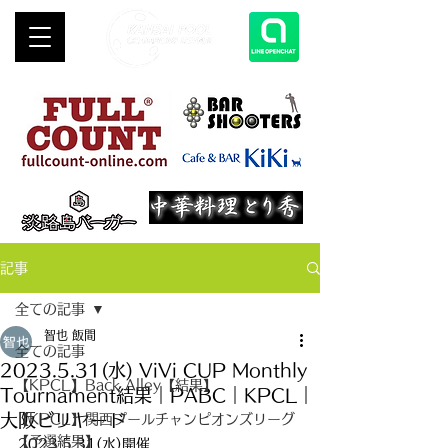
記事
全ての記事
智也 飯間
全ての記事
2023.5.31(水) ViVi CUP Monthly
【KPCL】Back Alley【結果】
Tournament結果｜PABC｜KPCL｜
大阪ビリヤード
【KPCL】関西プールチャンピオンズリーグ
【予選結果】
2023.5.31(水)開催