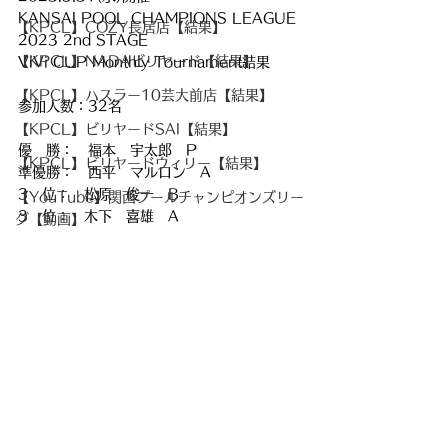
KANSAI POOL CHAMPIONS LEAGUE 
【KPCL】COZY長居店【結果】
2023 2nd STAGE
【KPCL】NADAビリヤード【結果】
ViVi CUP Monthly Tournament結果
【KPCL】ハスラー10芸大前店【結果】
参加人数：32名
【KPCL】ビリヤードSAI【結果】
優　勝：　福本　宇太郎　P
【KPCL】ビリヤードウィリー【結果】
準優勝：　西平　マルロン　A
3　位：　松原　俊一　B
【YouTube】関西プールチャンピオンズリー
3　位：　木下　喜雄　A
グ【動画】