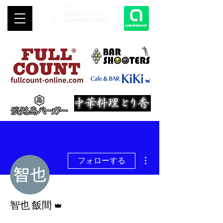
その他
フォローする
管理者
智也 飯間