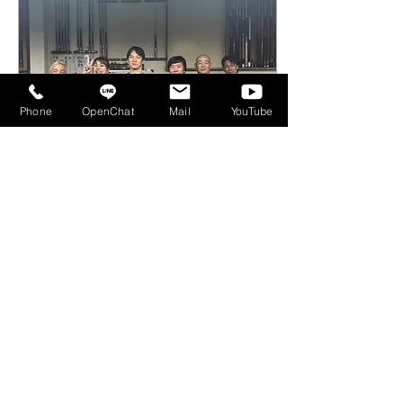
Phone
OpenChat
Mail
YouTube
2023年6月6日
∙
1
分
2023.6.5(月)BILLIARD BIG
SHOT Monthly
Tournament結果｜PABC
2023.6.5(月)開催 KANSAI
｜KPCL｜大阪ビリヤー
POOL CHAMPIONS LEAGUE
2023 2nd STAGE BILLIARD
ド
BIG SHOT Monthly
Tournament結果 参加人
数：13名 優 勝： 田