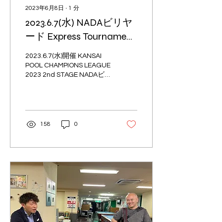
2023年6月8日
∙
1
分
2023.6.7(水) NADAビリヤ
ード Express Tournament
結果｜PABC｜KPCL｜大
2023.6.7(水)開催 KANSAI
阪ビリヤード
POOL CHAMPIONS LEAGUE
2023 2nd STAGE NADAビ
リヤード Express
Tournament結果 参加人
数：10名 優 勝： 静
間 浩吉 準優勝： 西野
了輔 3 位： 佐藤 友
158
0
哉...