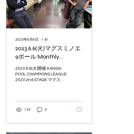
2023年6月8日
∙
1
分
2023.6.6(火)マグスミノエ
9ボール Monthly
Tournament結果｜PABC
2023.6.6(火)開催 KANSAI
｜KPCL｜大阪ビリヤー
POOL CHAMPIONS LEAGUE
2023 2nd STAGE マグスミ
ド
ノエ 9ボール Monthly
Tournament結果 参加人
数：48名 優 勝： 弓
場 将平 A 準優勝： 浅
野 正人 A...
133
0